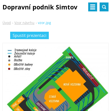
Dopravní podnik Simtov
Úvod
Vzor návrhu
vzor.jpg
Spustit prezentaci