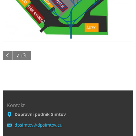
Zpět
Kontakt
Dopravní podnik Simtov
dpsimtov
@dpsimto
v.eu