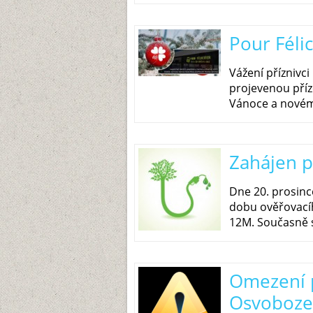
Pour Féli
Vážení příznivc
projevenou pří
Vánoce a novém
Zahájen 
Dne 20. prosinc
dobu ověřovacíh
12M. Současně 
Omezení p
Osvoboze