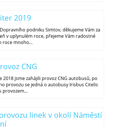
citer 2019
i Dopravního podniku Simtov, děkujeme Vám za
zeň v uplynulém roce, přejeme Vám radostné
 roce mnoho...
provoz CNG
e 2018 jsme zahájili provoz CNG autobusů, po
o provozu se jedná o autobusy Irisbus Citelis
s provozem...
rovozu linek v okolí Náměstí
ní