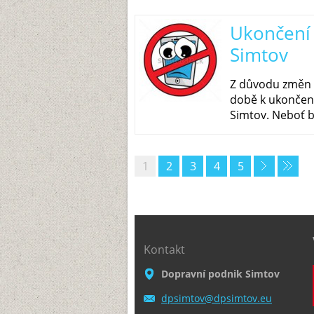
Ukončení 
Simtov
Z důvodu změn n
době k ukončení
Simtov. Neboť by
1
2
3
4
5
Kontakt
Dopravní podnik Simtov
dpsimtov
@dpsimto
v.eu