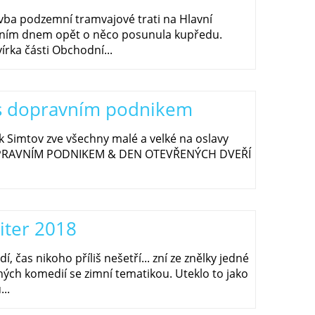
avba podzemní tramvajové trati na Hlavní
šním dnem opět o něco posunula kupředu.
vírka části Obchodní...
 s dopravním podnikem
 Simtov zve všechny malé a velké na oslavy
PRAVNÍM PODNIKEM & DEN OTEVŘENÝCH DVEŘÍ
citer 2018
í, čas nikoho příliš nešetří... zní ze znělky jedné
ných komedií se zimní tematikou. Uteklo to jako
..