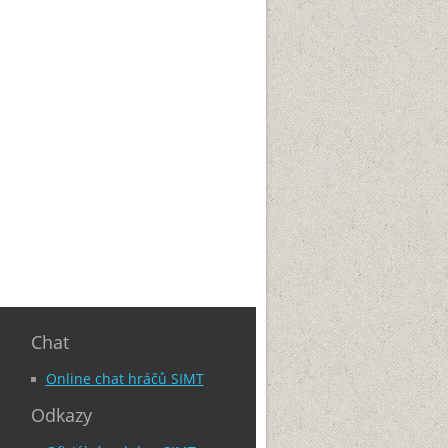
Chat
Online chat hráčů SIMT
Odkazy