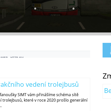
Zm
akčního vedení trolejbusů
Be
 fanoušky SIMT vám přinášíme schéma sítě
í trolejbusů, které v roce 2020 prošlo generální
.