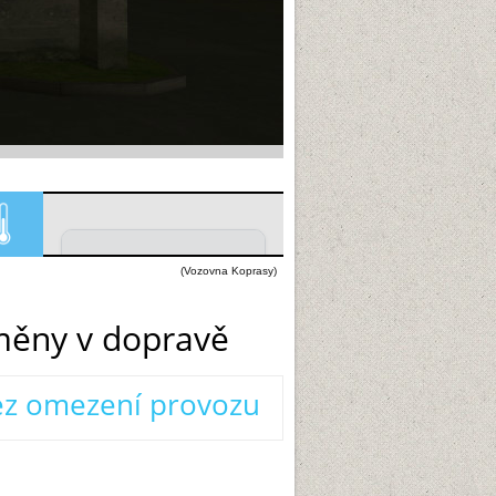
(Vozovna Koprasy)
ěny v dopravě
z omezení provozu