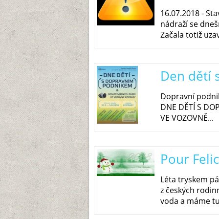
16.07.2018 - St
nádraží se dne
Začala totiž uza
Den dětí
Dopravní podnik
DNE DĚTÍ S DO
VE VOZOVNĚ...
Pour Feli
Léta tryskem pád
z českých rodin
voda a máme tu.