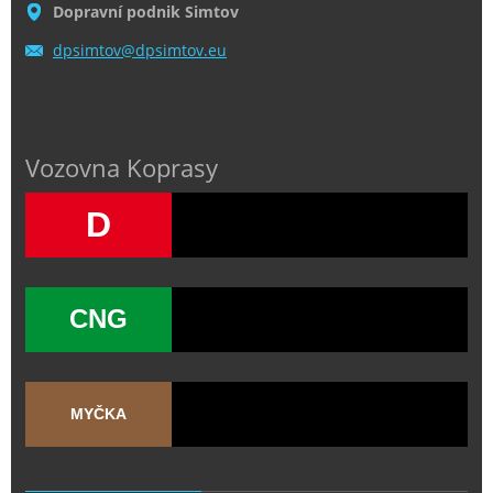
Dopravní podnik Simtov
dpsimtov
@dpsimto
v.eu
Vozovna Koprasy
D
CNG
MYČKA